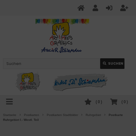
SUCHEN
(
0
)
(
0
)
Startseite
Postkarten
Postkarten Stadtbilder
Ruhrgebiet
Postkarte
Ruhrgebiet I.- Westl. Teil