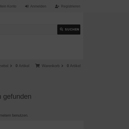
Mein Konto
Anmelden
Registrieren
SUCHEN
ettel
0
Artikel
Warenkorb
0
Artikel
en gefunden
metern benutzen.